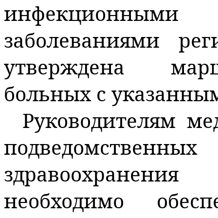
инфекционными
заболеваниями
рег
у
тверждена марш
больных с указанны
Руководителям ме
подведомствен
здравоохранения 
необходимо обесп