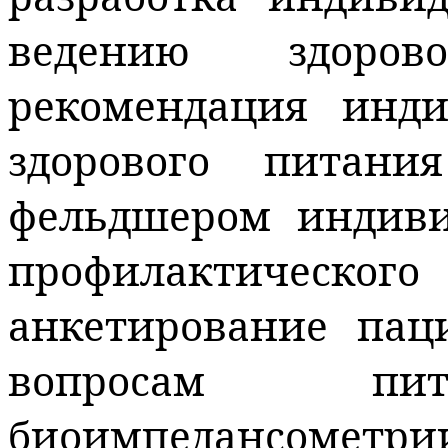
ведению здоров
рекомендация инд
здорового питани
фельдшером индиви
профилактическо
анкетирование пац
вопросам пит
биоимпедансометри