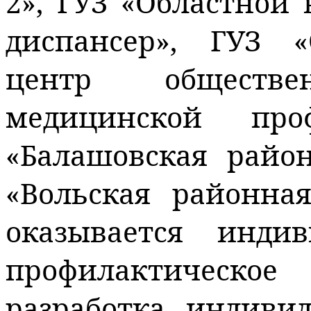
2», ГУЗ «Областной
диспансер», ГУЗ «
центр обществ
медицинской пр
«
Балашовская
район
«
Вольская
районная
оказывается индив
профилактическо
разработка индиви