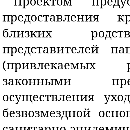
Проектом преду
предоставления кр
близких родств
представителей п
(привлекаемых 
законными пре
осуществления ухо
безвозмездной осно
санитарно-эпидемич