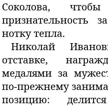
Соколова, чтобы
признательность з
нотку тепла.
Николай Ивано
отставке, награ
медалями за мужес
по-прежнему заним
позицию: делитс