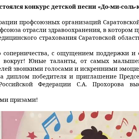
стоялся конкурс детской песни «До-ми-соль-
ерации профсоюзных организаций Саратовской
офсоюза отрасли здравоохранения, в котором 
дицинского страхования Саратовской области
о соперничества, с ощущением поддержки и 
р вокруг! Юные таланты, от самых малышей
телей звонкими голосами и искренними эмоци
а диплом победителя и приглашение Предсе
Российской Федерации С.А. Прохорова в
ми призами!