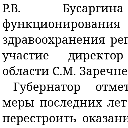
Р.В. Бусарг
функционировани
здравоохранения ре
участие директо
области С.М. Заречне
Губернатор отме
меры последних лет
перестроить оказа