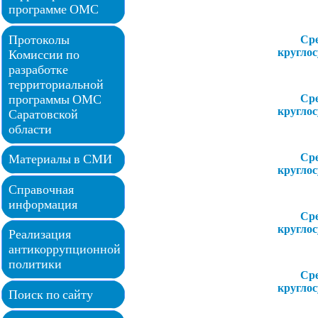
программе ОМС
Протоколы
Ср
кругло
Комиссии по
разработке
территориальной
программы ОМС
Ср
кругло
Саратовской
области
Ср
Материалы в СМИ
кругло
Справочная
информация
Ср
кругло
Реализация
антикоррупционной
политики
Ср
кругло
Поиск по сайту