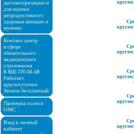
кругло
диспансеризацию и
для оценки
репродуктивного
здоровья женщин и
Ср
кругло
мужчин
Контакт-центр
Ср
в сфере
кругло
обязательного
медицинского
страхования
Ср
8-800-770-04-68
кругло
Работает
круглосуточно
Звонок бесплатный
Ср
кругло
Проверка полиса
ОМС
Ср
Вход в личный
кругло
кабинет