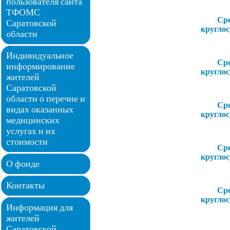
пользователя сайта
ТФОМС
Ср
Саратовской
кругло
области
Индивидуальное
Ср
информирование
кругло
жителей
Саратовской
области о перечне и
Ср
видах оказанных
кругло
медицинских
услугах и их
стоимости
Ср
кругло
О фонде
Контакты
Ср
кругло
Информация для
жителей
Саратовской