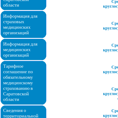
Ср
области
кругло
Информация для
страховых
Ср
медицинских
кругло
организаций
Информация для
Ср
медицинских
кругло
организаций
Тарифное
Ср
соглашение по
кругло
обязательному
медицинскому
страхованию в
Ср
Саратовской
кругло
области
Сведения о
Ср
кругло
территориальной