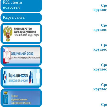
RSS. Лента
Ср
новостей
кругло
Карта сайта
Ср
кругло
Ср
кругло
Ср
кругло
Ср
кругло
Ср