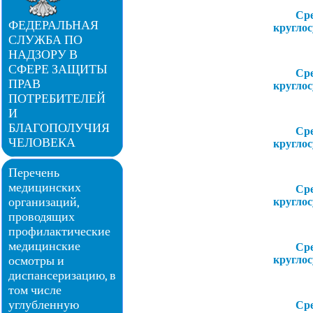
Ср
ФЕДЕРАЛЬНАЯ
кругло
СЛУЖБА ПО
НАДЗОРУ В
СФЕРЕ ЗАЩИТЫ
Ср
ПРАВ
кругло
ПОТРЕБИТЕЛЕЙ
И
БЛАГОПОЛУЧИЯ
Ср
ЧЕЛОВЕКА
кругло
Перечень
медицинских
Ср
организаций,
кругло
проводящих
профилактические
медицинские
Ср
осмотры и
кругло
диспансеризацию, в
том числе
углубленную
Ср