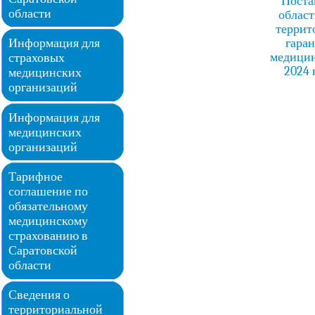
Поста
области
област
террит
гара
Информация для
медицин
страховых
2024 
медицинских
организаций
Информация для
медицинских
организаций
Тарифное
соглашение по
обязательному
медицинскому
страхованию в
Саратовской
области
Сведения о
территориальной