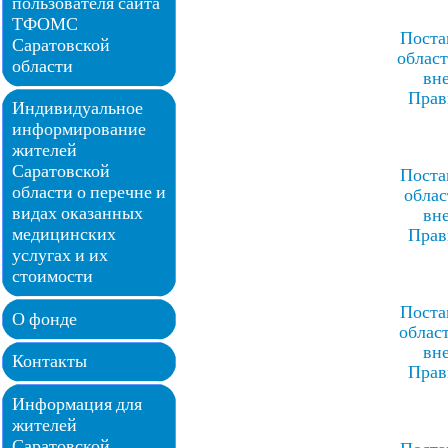
пользователя сайта
ТФОМС
Поста
Саратовской
област
области
вн
Прав
Индивидуальное
информирование
жителей
Саратовской
Поста
области о перечне и
облас
видах оказанных
вн
медицинских
Прав
услугах и их
стоимости
Поста
О фонде
област
вн
Контакты
Прав
Информация для
жителей
Саратовской