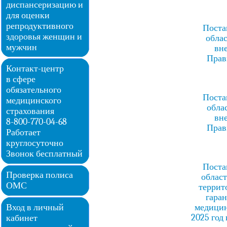
диспансеризацию и
для оценки
репродуктивного
Поста
здоровья женщин и
облас
мужчин
вн
Прав
Контакт-центр
в сфере
обязательного
Поста
медицинского
обла
страхования
вн
8-800-770-04-68
Прав
Работает
круглосуточно
Звонок бесплатный
Поста
Проверка полиса
област
ОМС
террит
гара
Вход в личный
медицин
2025 год
кабинет