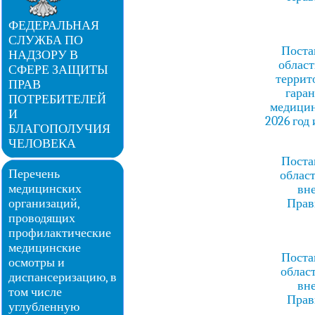
ФЕДЕРАЛЬНАЯ
СЛУЖБА ПО
Поста
НАДЗОРУ В
област
СФЕРЕ ЗАЩИТЫ
террит
ПРАВ
гара
ПОТРЕБИТЕЛЕЙ
медицин
И
2026 год
БЛАГОПОЛУЧИЯ
ЧЕЛОВЕКА
Поста
Перечень
област
медицинских
вн
организаций,
Прав
проводящих
профилактические
медицинские
Поста
осмотры и
облас
диспансеризацию, в
вн
том числе
Прав
углубленную