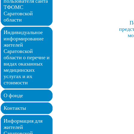
пользователя сайта
ТФОМС
Саратовской
области
П
предс
Индивидуальное
мо
информирование
жителей
Саратовской
области о перечне и
видах оказанных
медицинских
услугах и их
стоимости
О фонде
Контакты
Информация для
жителей
Саратовской