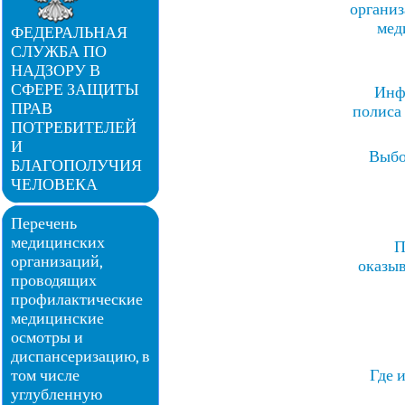
организ
мед
ФЕДЕРАЛЬНАЯ
СЛУЖБА ПО
НАДЗОРУ В
СФЕРЕ ЗАЩИТЫ
Инф
ПРАВ
полиса
ПОТРЕБИТЕЛЕЙ
И
Выбо
БЛАГОПОЛУЧИЯ
ЧЕЛОВЕКА
Перечень
медицинских
П
организаций,
оказы
проводящих
профилактические
медицинские
осмотры и
диспансеризацию, в
том числе
Где 
углубленную