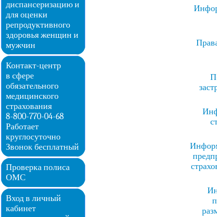
диспансеризацию и
Инфор
для оценки
репродуктивного
здоровья женщин и
Права
мужчин
Контакт-центр
в сфере
П
обязательного
заст
медицинского
страхования
Инф
8-800-770-04-68
с
Работает
круглосуточно
Информ
Звонок бесплатный
предп
страхо
Проверка полиса
ОМС
Ин
Вход в личный
п
кабинет
раз